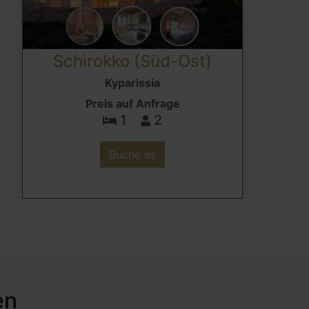
Schirokko (Süd-Ost)
Kyparissia
Preis auf Anfrage
1
2
Buche es
en