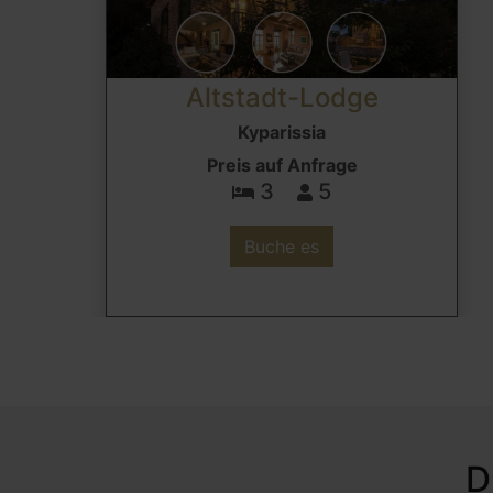
Altstadt-Lodge
Kyparissia
Preis auf Anfrage
3
5
Buche es
D