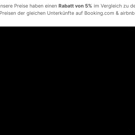
nsere Preise haben einen
Rabatt von 5%
im Vergleich zu d
Preisen der gleichen Unterkünfte auf Booking.com & airbnb
Cookie-Richtlinie
Ich akzeptiere